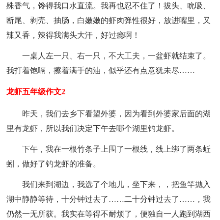
殊香气，馋得我口水直流。我再也忍不住了！拔头、吮吸、
断尾、剥壳、抽肠，白嫩嫩的虾肉弹性很好，放进嘴里，又
辣又香，辣得我满头大汗，好过瘾啊！
一桌人左一只、右一只，不大工夫，一盆虾就结束了。
我打着饱嗝，擦着满手的油，似乎还有点意犹未尽……
龙虾五年级作文2
昨天，我们去乡下看望外婆，因为看到外婆家后面的湖
里有龙虾，所以我们决定下午去哪个湖里钓龙虾。
下午，我在一根竹条子上围了一根线，线上绑了两条蚯
蚓，做好了钓龙虾的准备。
我们来到湖边，我选了个地儿，坐下来，，把鱼竿抛入
湖中静静等待，十分钟过去了……二十分钟过去了……，我
仍然一无所获。我实在等得不耐烦了，便独自一人跑到湖西