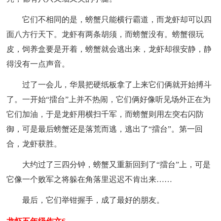
它们不相同的是，螃蟹只能横行霸道，而龙虾却可以四
面八方行天下。龙虾有两条胡须，而螃蟹没有。螃蟹很玩
皮，饲养盒要是开着，螃蟹就会逃出来，龙虾却很安静，静
得没有一点声音。
过了一会儿，华晨把硬纸板拿了上来它们俩就开始搏斗
了。一开始“擂台”上并不热闹，它们俩好像听见场外正在为
它们加油，于是龙虾用横扫千军，而螃蟹则用左突右闪防
御，可是最后螃蟹还是落荒而逃，逃出了“擂台”。第一回
合，龙虾获胜。
大约过了三四分钟，螃蟹又重新回到了“擂台”上，可是
它像一个败军之将躲在角落里迟迟不肯出来……
最后，它们举钳握手，成了最好的朋友。