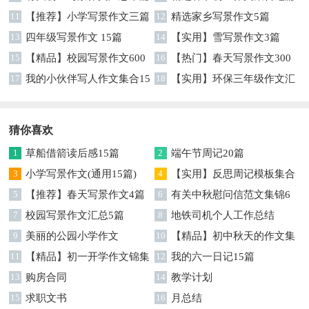
11
【推荐】小学写景作文三篇
12
精选家乡写景作文5篇
13
四年级写景作文 15篇
14
【实用】雪写景作文3篇
15
【精品】校园写景作文600
16
【热门】春天写景作文300
字3篇
17
我的小伙伴写人作文集合15
字10篇
18
【实用】环保三年级作文汇
篇
总5篇
猜你喜欢
1
草船借箭读后感15篇
2
端午节周记20篇
3
小学写景作文(通用15篇)
4
【实用】反思周记模板集合
5
【推荐】春天写景作文4篇
9篇
6
有关中秋慰问信范文集锦6
7
校园写景作文汇总5篇
篇
8
地铁司机个人工作总结
9
美丽的公园小学作文
10
【精品】初中秋天的作文集
11
【精品】初一开学作文锦集
合八篇
12
我的六一日记15篇
6篇
13
购房合同
14
教学计划
15
求职文书
16
月总结