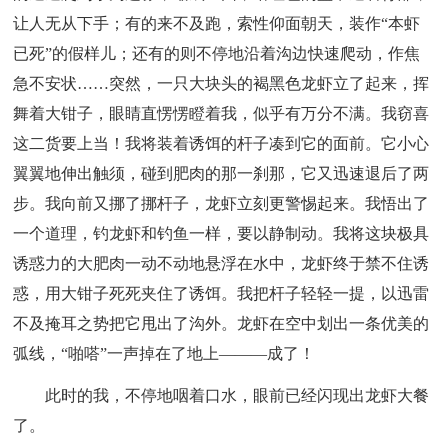
让人无从下手；有的来不及跑，索性仰面朝天，装作“本虾
已死”的假样儿；还有的则不停地沿着沟边快速爬动，作焦
急不安状……突然，一只大块头的褐黑色龙虾立了起来，挥
舞着大钳子，眼睛直愣愣瞪着我，似乎有万分不满。我窃喜
这二货要上当！我将装着诱饵的杆子凑到它的面前。它小心
翼翼地伸出触须，碰到肥肉的那一刹那，它又迅速退后了两
步。我向前又挪了挪杆子，龙虾立刻更警惕起来。我悟出了
一个道理，钓龙虾和钓鱼一样，要以静制动。我将这块极具
诱惑力的大肥肉一动不动地悬浮在水中，龙虾终于禁不住诱
惑，用大钳子死死夹住了诱饵。我把杆子轻轻一提，以迅雷
不及掩耳之势把它甩出了沟外。龙虾在空中划出一条优美的
弧线，“啪嗒”一声掉在了地上———成了！
此时的我，不停地咽着口水，眼前已经闪现出龙虾大餐
了。