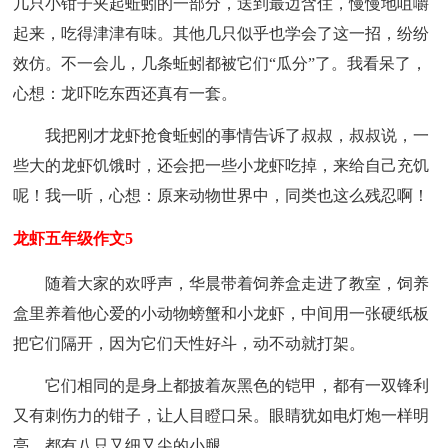
几只小钳子夹起蚯蚓的一部分，送到最边含住，慢慢地咀嚼
起来，吃得津津有味。其他几只似乎也学会了这一招，纷纷
效仿。不一会儿，几条蚯蚓都被它们“瓜分”了。我看呆了，
心想：龙吓吃东西还真有一套。
我把刚才龙虾抢食蚯蚓的事情告诉了叔叔，叔叔说，一
些大的龙虾饥饿时，还会把一些小龙虾吃掉，来给自己充饥
呢！我一听，心想：原来动物世界中，同类也这么残忍啊！
龙虾五年级作文5
随着大家的欢呼声，华晨带着饲养盒走进了教室，饲养
盒里养着他心爱的小动物螃蟹和小龙虾，中间用一张硬纸板
把它们隔开，因为它们天性好斗，动不动就打架。
它们相同的是身上都披着灰黑色的铠甲，都有一双锋利
又有刺伤力的钳子，让人目瞪口呆。眼睛犹如电灯炮一样明
亮，都有八只又细又尖的小腿。