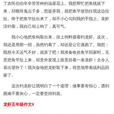
了农民伯伯辛辛苦苦种的油菜花上。我想帮忙把鱼线拔下
来，邱晓玲鬼点子多，想捉弄我，就把鱼竿使劲往我这边拉
扯。终于把鱼竿扯出来了，却不小心勾到我的手指上。龙虾
没钓着，我自己却上钩了，真可气。
我小心地把鱼钩取出来，挂上饲料接着钓龙虾。这次，
我还是用那一招，虽然钓着了，却还是让它逃跑了。我想：
既然今天运气不好，就算了吧！我准备收拾鱼竿回家时，无
意把鱼竿扯上来，却意外发现上面竟挂着一条龙虾！太令人
喜出望外了！我兴奋地把龙虾取下来，得意地带着战利品回
家了。
这次钓龙虾让我明白了一个道理：做事要有恒心，遇到
困难不要灰心，一定要坚持到底。
龙虾五年级作文9