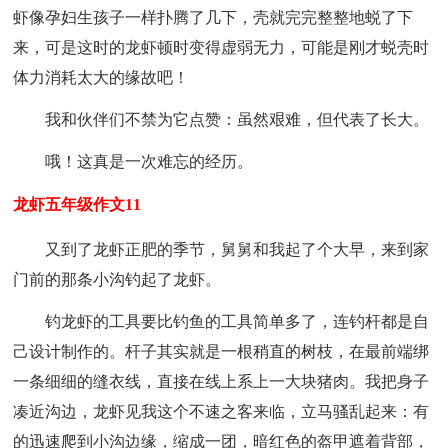
虾像孕妇生孩子一样扑腾了几下，壳就完完整整地蜕了下
来，可是这时的龙虾顿时变得虚弱无力，可能是刚才蜕壳时
体力消耗太大的缘故吧！
我和伙伴们不禁为它点赞：虽然艰难，但代表了长大。
哦！这真是一次难忘的经历。
龙虾五年级作文11
又到了龙虾正肥的季节，舅舅和我起了个大早，来到家
门前的那条小沟钓起了龙虾。
钓龙虾的工具要比钓鱼的工具简单多了，连钓杆都是自
己设计制作的。杆子其实就是一根稍直的树枝，在最前端绑
一条细细的缝衣线，直接在线上系上一大块猪肉。我把身子
凑近沟边，龙虾见我这个不速之客来临，立马骚乱起来：有
的迅速爬到小沟边缘，缩成一团，暗红色的盔甲遮着背部，