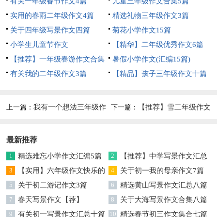
有关一年级春节作文4篇
儿童三年级作文合集5篇
实用的春雨二年级作文4篇
精选礼物三年级作文3篇
关于四年级写景作文四篇
菊花小学作文15篇
小学生儿童节作文
【精华】二年级优秀作文6篇
【推荐】一年级春游作文合集
暑假小学作文(汇编15篇)
九篇
有关我的二年级作文3篇
【精品】孩子三年级作文十篇
我有一个想法三年级作
【推荐】雪二年级作文
上一篇：
下一篇：
文
锦集8篇
最新推荐
1
精选难忘小学作文汇编5篇
2
【推荐】中学写景作文汇总
3
【实用】六年级作文快乐的
7篇
4
关于初一我的母亲作文7篇
春节作文9篇
5
关于初二游记作文3篇
6
精选黄山写景作文汇总八篇
7
春天写景作文【荐】
8
关于大海写景作文合集八篇
9
有关初一写景作文汇总十篇
10
精选春节初三作文集合七篇