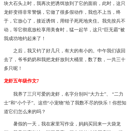
块大石头上时，我再次把诱饵放到了它的面前，此时，这只
龙虾变得非常警惕，它做了很多假动作，我也不上当，终
于，它放心了，接近诱饵，用钳子死死地夹住。我先按兵不
动，等它彻底放松享用美食时，猛一起竿，这只“巨无霸”被
我成功地钓起来了！
之后，我又钓了好几只，有大的有小的。中午我们该回
去了，爷爷奶奶和我把龙虾放到大桶里，数了数，一共三十
多只呢！
龙虾五年级作文7
我养了三只可爱的龙虾，名字分别叫“大力士”、 “二力
士”和“小个子”。这些“小宠物”给了我数不尽的快乐！你想知
道它们怎么来的吗？
暑假的一天，我在家里写作业，妈妈买回来一大袋龙