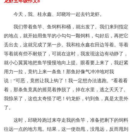
龙虾五年级作文8
今天，我、桂永鑫、邱晓玲一起去钓龙虾。
我们带着鱼竿、鱼饲料和桶，就出发了。我们来到指定
的地点，就开始用鱼竿的小勾勾一颗饲料，勾好后，再把它
丢出去，这就完成了第一步。我和桂永鑫在田边等着。等着
等着就有些不耐烦了，可就在这时，我发现这边有动静了，
就小心翼翼地把鱼竿慢慢地向上提。眼看要上来了，我赶紧
用力一拉，竟钓上来一条鱼！那鱼好像气冲冲地对我
说：“可恶，竟然让我上钩了！我一定想办法逃跑。”看着看
着，那条鱼竟真的摇晃着挣脱了，掉在水里，逃之夭夭了。
我惊呆了，这也太奇怪了吧！钓龙虾，钓到鱼，真是太意外
了。
这时，邱晓玲跑过来夺走我的鱼竿，准备把剩下的饲料
往远一点的地方甩。结果，这一使劲甩，没甩远，反而甩到