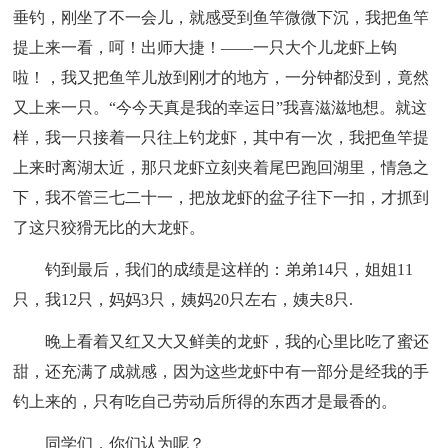
垂钓，刚坐了不一会儿，就感受到鱼竿微微下沉，我把鱼竿
提上来一看，呵！出师大捷！——一只大个儿龙虾上钩
啦！，我又把鱼竿儿放到刚才的地方，一分钟都没到，竟然
又上来一只。“今今天真是我的幸运日”我喜滋滋地想。就这
样，我一只接着一只往上钓龙虾，其中有一次，我把鱼竿提
上来时离湖太近，那只龙虾立刻夹着尾巴跑回湖里，情急之
下，我不管三七二十一，把放龙虾的盆子往下一扣，才抓到
了这只狡猾无比的大龙虾。
钓到最后，我们的成绩是这样的：弟弟14只，姐姐11
只，我12只，妈妈3只，姨妈20只左右，姨夫8只.
晚上看着又红又大又鲜美的龙虾，我的心里比吃了蜜还
甜，还充满了成就感，因为这些龙虾中有一部分是经我的手
钓上来的，只有吃自己劳动后所得的东西才是最香的。
同学们，你们认为呢？