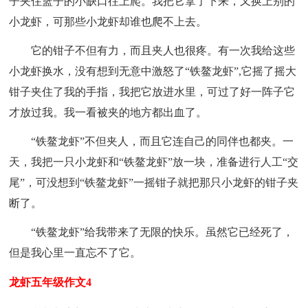
子夹住篮子的小缺口往上爬。我把它拿了下来，又换上别的
小龙虾，可那些小龙虾却谁也爬不上去。
它的钳子不但有力，而且夹人也很疼。有一次我给这些
小龙虾换水，没有想到无意中激怒了“铁鳌龙虾”,它摇了摇大
钳子夹住了我的手指，我把它放进水里，可过了好一阵子它
才放过我。我一看被夹的地方都出血了。
“铁鳌龙虾”不但夹人，而且它连自己的同伴也都夹。一
天，我把一只小龙虾和“铁鳌龙虾”放一块，准备进行人工“交
尾”，可没想到“铁鳌龙虾”一摇钳子就把那只小龙虾的钳子夹
断了。
“铁鳌龙虾”给我带来了无限的快乐。虽然它已经死了，
但是我心里一直忘不了它。
龙虾五年级作文4