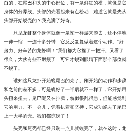
白的，在尾巴和头的中心部位，有一条鲜红的横，就像是它
身体的分界线。头部的壳看起来有点松动，难道它就是先从
头部开始蜕壳的？我充满了好奇。
只见龙虾整个身体就像一条蛇一样游来游去，还不停地
一伸一缩，一连十多分钟，它反反复复做着这个动作。“好
努力、好辛苦的龙虾啊！”我们都为它捏了一把汗。又看了
很久，大伙有些不耐烦了，可它才蜕到眼睛下面那个部位就
不蜕了。
谁知这只龙虾开始蜕尾巴的壳了。刚开始的动作和步骤
和之前的差不多，可是蜕好了一半后就不一样了，它开始用
头扭来扭去，尾巴呢又在扑腾，貌似很乱很急，但能感觉到
它的用力。不一会儿，凭着执着和坚持，它成功蜕去了尾巴
上一大半的壳。我们都惊讶了！
头壳和尾壳都已经只剩一点儿就蜕完了，就在这时，龙