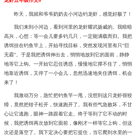
龙虾五年级作文6
昨天，我就和爷爷奶奶去小河边钓龙虾，感觉好极了！
我们来到小河边，看到河里的龙虾耀武扬威的。我暗暗
高兴，心想：等一会儿要多钓几只，一定能满载而归。我把
诱饵挂在钓鱼竿上，开始寻找目标，突然发现河里有只“巨
无霸”。于是我把诱饵伸出去，悄悄地放到它的面前，静静
地等它上钩。一开始它忍住诱惑，慢慢地它撑不住了，悄悄
地靠近诱饵，又停了一小会儿，忽然迅速地夹住诱饵，机会
来了！
我激动万分，急忙把钓鱼竿一甩，没想到这只龙虾很狡
猾，竟然把钳子松开，快速跑开了。我有些气急败坏，不甘
心让它逃跑，眼神一路跟着它走。终于等到了它不动的时
候，我把诱饵再次放到它面前，像刚才一样等它上钩，但这
次还是落空了。我下定决心要把它捉住，当它爬到水里的一