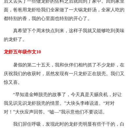
后又去买了一些做龙虾的佐料之后就回到了家中。回到家里
面，爸爸用龙虾给我们全家做了一大锅龙虾汤，全家人吃的
都特别的香，我的心里面也特别的开心了。
真希望下个周末快点到来，这样子我就又能够吃到美味
的龙虾了。
龙虾五年级作文10
暑假的第二十五天，我和伙伴们相约抓了不少龙虾，在
庆祝我们的收获时，居然发现有一只龙虾正在脱壳。我们又
惊又喜。
“早知道金蝉脱壳的故事了，今天真是天赐良机，好让
我见识见识龙虾脱壳的情景。”大块头李峰说道。“对对
对！”大伙应声回答。“嘘—”我示意他们不要说话。
我们屛住呼吸，发现此时的龙虾壳明显有些干干的，白