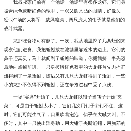
我叔叔家门前有一个池塘，池塘里有很多龙虾。它们身
披青绿色或暗红色的铠甲，一双又圆又凸的眼睛，好像久
经“水”场的大将军，威风凛凛，两只庞大的钳子就是他们的
战斗武器。
龙虾吃食物可有趣了。一次，我从地里挖了几条蚯蚓来
观察他们进食。我把蚯蚓放在池塘里靠近水的边上。它们的
鼻子还真灵，马上就闻到了蚯蚓的味道，你拥我挤，争先恐
后地向蚯蚓前进。一只身披暗红色盔甲的大龙虾首先力挫群
雄得到了一条蚯蚓，随后又有几只大龙虾得到了蚯蚓，一些
小的龙虾不仅得不到蚯蚓，还在争抢过程中受了点伤。
一场“宴席”开始了，几只大龙虾以钳子当筷子开始“夹
菜”，可是由于蚯蚓太小了，它们几次用钳子都钳不住。这
时，它们可能生气了，口里吹着泡泡，似乎在大喊大叫。不
多时，其中一只使出浑身劲，用大钳子夹断蚯蚓，用胸部的