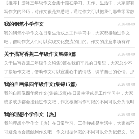
【推荐】游泳三年级作文合集十篇在学习、工作、生活中，大家都有
写作文的经历，对作文很是熟悉吧，通过作文可以把我们那些零零散
散的思想，聚集在一块。相信很多朋友都对写作文感到...
我的钢笔小学作文
2026-08-09
我的钢笔小学作文在日常生活或是工作学习中，大家都接触过作文
吧，借助作文人们可以实现文化交流的目的。作文的注意事项有许
多，你确定会写吗？以下是小编整理的我的钢笔小学作文，欢...
关于描写香蕉二年级作文锦集9篇
2026-08-09
关于描写香蕉二年级作文锦集9篇在我们平凡的日常里，大家总少不
了接触作文吧，借助作文可以宣泄心中的情感，调节自己的心情。那
么你有了解过作文吗？下面是小编帮大家整理的描写香...
我的自画像四年级作文(集锦15篇)
2026-08-08
我的自画像四年级作文(集锦15篇)在日常生活或是工作学习中，大家
或多或少都会接触过作文吧，作文根据写作时限的不同可以分为限时
作文和非限时作文。一篇什么样的作文才能称之为...
我的理想小学作文【热】
2026-08-08
我的理想小学作文【热】在日常学习、工作抑或是生活中，大家都不
可避免地会接触到作文吧，作文根据体裁的不同可以分为记叙文、说