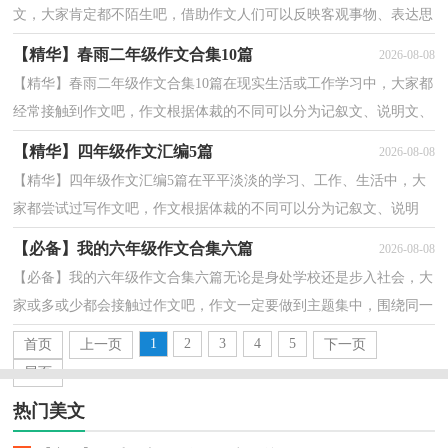
文，大家肯定都不陌生吧，借助作文人们可以反映客观事物、表达思
想感情、传递知识信息。相信很多朋友都对写作文感到...
【精华】春雨二年级作文合集10篇
2026-08-08
【精华】春雨二年级作文合集10篇在现实生活或工作学习中，大家都
经常接触到作文吧，作文根据体裁的不同可以分为记叙文、说明文、
应用文、议论文。作文的注意事项有许多，你确定会...
【精华】四年级作文汇编5篇
2026-08-08
【精华】四年级作文汇编5篇在平平淡淡的学习、工作、生活中，大
家都尝试过写作文吧，作文根据体裁的不同可以分为记叙文、说明
文、应用文、议论文。那么你知道一篇好的作文该怎...
【必备】我的六年级作文合集六篇
2026-08-08
【必备】我的六年级作文合集六篇无论是身处学校还是步入社会，大
家或多或少都会接触过作文吧，作文一定要做到主题集中，围绕同一
主题作深入阐述，切忌东拉西扯，主题涣散甚至无主题。...
1
2
3
4
5
首页
上一页
下一页
尾页
热门美文