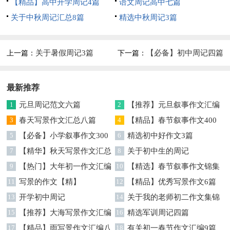
【精品】高中开学周记4篇
语文周记高中七篇
关于中秋周记汇总8篇
精选中秋周记3篇
关于暑假周记3篇
【必备】初中周记四篇
上一篇：
下一篇：
最新推荐
1
元旦周记范文六篇
2
【推荐】元旦叙事作文汇编
3
春天写景作文汇总八篇
8篇
4
【精品】春节叙事作文400
5
【必备】小学叙事作文300
字四篇
6
精选初中好作文3篇
字4篇
7
【精华】秋天写景作文汇总
8
关于初中生的周记
八篇
9
【热门】大年初一作文汇编
10
【精选】春节叙事作文锦集
8篇
11
写景的作文【精】
10篇
12
【精品】优秀写景作文6篇
13
开学初中周记
14
关于我的老师初二作文集锦
15
【推荐】大海写景作文汇编
六篇
16
精选军训周记四篇
9篇
17
【精品】雨写景作文汇编八
18
有关初一春节作文汇编9篇