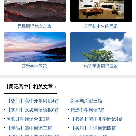
元旦周记范文六篇
关于初中生的周记
开学初中周记
精选军训周记四篇
【周记高中】相关文章：
【热门】高中开学周记4篇
新学期周记三篇
【实用】反思周记模板6篇
精选中学周记7篇
暑假开学周记合集6篇
【必备】初中开学周记4篇
【精品】高中周记三篇
【实用】军训周记四篇