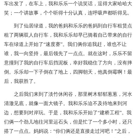
车出发了，在车上，我和乐乐一个说笑话，逗得大家哈哈大
笑；一个讲故事，个个听得十分认真，连呼吸声都听得见。
到了仙居绿道，我的爸妈和乐乐的爸妈到自行车租赁点
租了两辆双人自行车，我和乐乐却早已骑着自己带来的自行
车在绿道上开始了“速度赛”。我们俩你追我赶，谁也不让
谁，我一向坚持，最后领先了一点点。就在这时，乐乐不留
意撞到了我的自行车后挡泥板，幸好我稳住了方向，没有摔
倒。乐乐却一下子倒在了地上，四脚朝天，他真倒霉啊！最
后，我获胜了。
之后我们来到了淡竹休闲谷，那里树木郁郁葱葱，河水
清澈见底，就像一面大镜子。我和乐乐迫不及待地来到河
边，想要到对岸玩。于是，我和乐乐开始了“建桥工程”。我
们俩一个劲儿地往河里运石头，但是忙了一个多小时，还只
搭了一点点。妈妈说：“你们俩还是直接走过河吧！”之后，