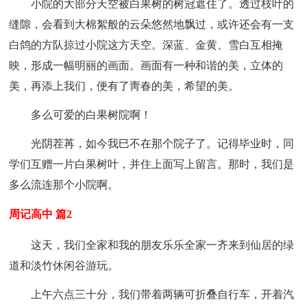
小院的大部分天空被白果树的树冠遮住了。透过枝叶的
缝隙，会看到大棉絮般的云朵悠然地飘过，或许还会有一支
白鸽的方队掠过小院这方天空。深蓝、金黄、雪白互相掩
映，形成一幅明丽的画面。画面有一种和谐的美，立体的
美，再添上我们，便有了靑春的美，希望的美。
多么可爱的白果树院啊！
光阴茬苒，如今我巳不在那个院子了。记得毕业时，同
学们互赠一片白果树叶，并住上面写上留言。那时，我们是
多么流连那个小院啊。
周记高中 篇2
这天，我们全家和我的朋友乐乐全家一齐来到仙居的绿
道和淡竹休闲谷游玩。
上午六点三十分，我们带着两辆可折叠自行车，开着汽