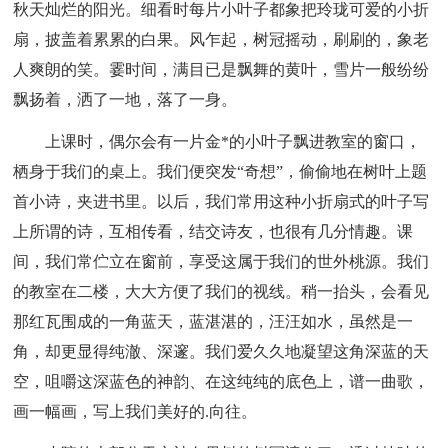
秋天灿烂的阳光。细看时每片小叶子都象把玲珑可爱的小折
扇，披盖着累累的白果。风乍起，树冠摇动，刷刷的，象老
人爽朗的笑。霎时间，满目已是飘舞的黄叶，雪片一般纷纷
飘扬着，洒了一地，落了一身。
上课时，偶尔会有一片金*的小叶子飘进教室的窗口，
栖身于我们的桌上。我们便突发“奇想”，偷偷地在树叶上题
首小诗，夹进书里。以后，我们常用这种小折扇式的叶子写
上所谓的诗，互相传看，结交诗友，也很有几分情趣。课
间，我们常伫立在窗前，享受这属于我们的世外桃源。我们
的教室在二楼，大大方便了我们的视线。稍一抬头，会看见
那红瓦围成的一角蓝天，蓝湛湛的，汪汪如水，虽然是一
角，却更显得纯澈、深邃。我们爱久久地凝望这角深蓝的天
空，咀嚼这深蓝色的神韵、在这纯纯的底色上，谱一曲歌，
画一幅画，写上我们美好的.向往。