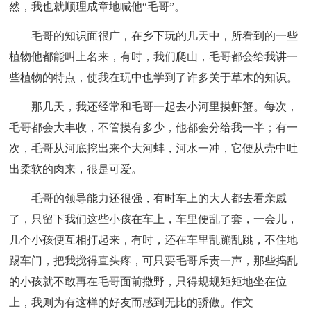
然，我也就顺理成章地喊他“毛哥”。
毛哥的知识面很广，在乡下玩的几天中，所看到的一些
植物他都能叫上名来，有时，我们爬山，毛哥都会给我讲一
些植物的特点，使我在玩中也学到了许多关于草木的知识。
那几天，我还经常和毛哥一起去小河里摸虾蟹。每次，
毛哥都会大丰收，不管摸有多少，他都会分给我一半；有一
次，毛哥从河底挖出来个大河蚌，河水一冲，它便从壳中吐
出柔软的肉来，很是可爱。
毛哥的领导能力还很强，有时车上的大人都去看亲戚
了，只留下我们这些小孩在车上，车里便乱了套，一会儿，
几个小孩便互相打起来，有时，还在车里乱蹦乱跳，不住地
踢车门，把我搅得直头疼，可只要毛哥斥责一声，那些捣乱
的小孩就不敢再在毛哥面前撒野，只得规规矩矩地坐在位
上，我则为有这样的好友而感到无比的骄傲。作文