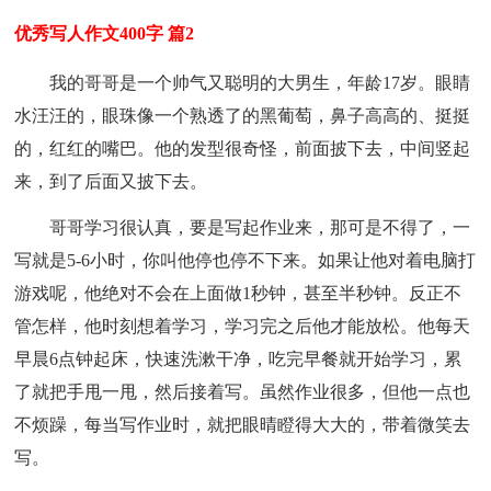
优秀写人作文400字 篇2
我的哥哥是一个帅气又聪明的大男生，年龄17岁。眼睛
水汪汪的，眼珠像一个熟透了的黑葡萄，鼻子高高的、挺挺
的，红红的嘴巴。他的发型很奇怪，前面披下去，中间竖起
来，到了后面又披下去。
哥哥学习很认真，要是写起作业来，那可是不得了，一
写就是5-6小时，你叫他停也停不下来。如果让他对着电脑打
游戏呢，他绝对不会在上面做1秒钟，甚至半秒钟。反正不
管怎样，他时刻想着学习，学习完之后他才能放松。他每天
早晨6点钟起床，快速洗漱干净，吃完早餐就开始学习，累
了就把手甩一甩，然后接着写。虽然作业很多，但他一点也
不烦躁，每当写作业时，就把眼晴瞪得大大的，带着微笑去
写。