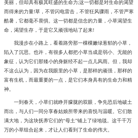
美丽，但却具有极其旺盛的生命力;这一切都是对生命的渴望
而得来的力量!草，不管闪电雷击，不管狂风骤雨，不管严寒
酷暑，它都毫不畏惧。这一切都是信念的力量，小草渴望生
命，渴望生存，于是它又顽强地站了起来!
我漫步在小路上，看着路旁那一棵棵嫩绿葱郁的小草，
陷入了沉思。也许，有很多人都把小草当成是弱小、无能的
象征，认为它们那矮小的身躯经不起一点儿风雨。但，我却
不这么认为，因为在我眼里的小草，是那样的顽强，那样的
富有生机，而最重要的一点，是它们本身具有的生命力和精
神。
一到春天，小草们就睁开朦胧的双眼，争先恐后地破土
而出，与人们一同分享春姑娘所带来的喜悦与温暖。它们散
满大地，为这块抚养它们的“母土”铺上了绿地毯。这千千万
万的小草组合起来，才让人们看到了生命的伟大。