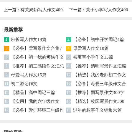
有关奶奶写人作文400
关于小学写人作文400
上一篇：
下一篇：
字锦集5篇
字集锦八篇
最新推荐
1
班长写人作文14篇
2
【必备】初中开学周记4篇
3
【必备】雪写景作文合集7
4
母爱写人作文10篇
篇
5
【必备】初一我的烦恼作文
6
蚕宝宝小学作文15篇
四篇
7
【推荐】初三感悟作文汇总
8
【推荐】清明写景作文汇编
6篇
9
母爱写人作文15篇
7篇
10
【精选】我的老师初二作文
11
初二游记作文
集合10篇
12
【必备】母爱三年级作文合
13
【精品】高中周记三篇
集10篇
14
【推荐】雨写景作文300字
15
【实用】我的六年级作文
五篇
16
【精选】校园写景作文300
300字4篇
17
【必备】爱护环境三年级作
字八篇
18
过年的叙事作文锦集六篇
文三篇