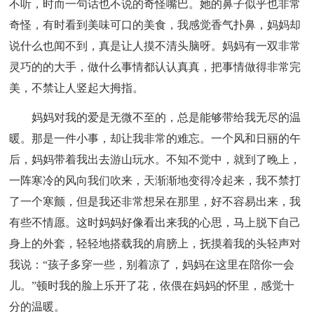
不听，时而一句话也不说的奇怪嘴巴。她的鼻子似乎也非常
奇怪，有时看到美味可口的美食，我感觉香气扑鼻，妈妈却
说什么也闻不到，真是让人摸不清头脑呀。妈妈有一双非常
灵巧的的大手，做什么事情都认认真真，把事情做得非常完
美，不禁让人竖起大拇指。
妈妈对我的爱是无微不至的，总是能够带给我无尽的温
暖。那是一件小事，却让我非常的难忘。一个风和日丽的午
后，妈妈带着我出去游山玩水。不知不觉中，就到了晚上，
一阵寒冷的风向我们吹来，天渐渐地变得冷起来，我不禁打
了一个寒颤，但是我还非常想呆在那里，好不容易出来，我
有些不情愿。这时妈妈好像看出来我的心思，马上脱下自己
身上的外套，轻轻地搭载我的肩膀上，抚摸着我的头轻声对
我说：“孩子多穿一些，别着凉了，妈妈在这里在陪你一会
儿。”顿时我的脸上乐开了花，依偎在妈妈的怀里，感觉十
分的温暖。