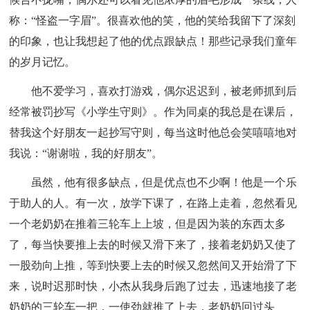
称：“怪盗一字眉”。很喜欢他的笑，他的笑给我留下了深刻
的印象，也让我想起了他的优点跟缺点！那些记录我们童年
的岁月记忆。
他不爱学习，喜欢打游戏，偶尔迟迟到，被老师抓到后
经常被罚抄写《小学生守则》。作为同桌的我总是在课后，
替我这个好朋友一起抄写守则，每当这时他总会笑嘻嘻地对
我说：“谢谢啦，我的好朋友”。
虽然，他有很多缺点，但是优点也不少啊！他是一个乐
于助人的人。有一次，放学下课了，在路上走着，忽然看见
一个老奶奶在推着三轮车上上坡，但是因为装的东西太多
了，每当快要推上去的时候又滑下来了，接着老奶奶又使了
一股劲向上推，等到快要上去的时候又忽然间又开始滑了下
来，说时迟那时快，小杰从我身后跑了过去，迅速地接了老
奶奶的三轮车一把，一使劲就推了上去，老奶奶回过头