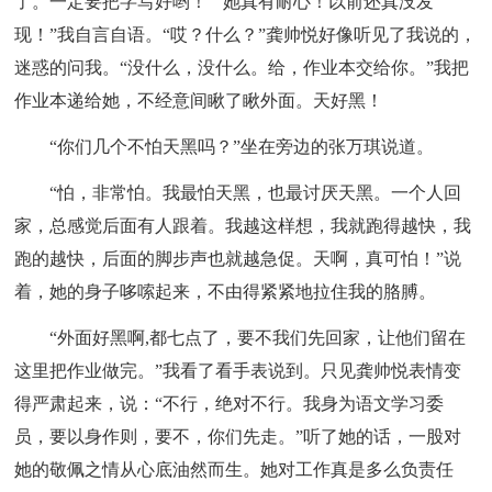
了。一定要把字写好哟！”“她真有耐心！以前还真没发
现！”我自言自语。“哎？什么？”龚帅悦好像听见了我说的，
迷惑的问我。“没什么，没什么。给，作业本交给你。”我把
作业本递给她，不经意间瞅了瞅外面。天好黑！
“你们几个不怕天黑吗？”坐在旁边的张万琪说道。
“怕，非常怕。我最怕天黑，也最讨厌天黑。一个人回
家，总感觉后面有人跟着。我越这样想，我就跑得越快，我
跑的越快，后面的脚步声也就越急促。天啊，真可怕！”说
着，她的身子哆嗦起来，不由得紧紧地拉住我的胳膊。
“外面好黑啊,都七点了，要不我们先回家，让他们留在
这里把作业做完。”我看了看手表说到。只见龚帅悦表情变
得严肃起来，说：“不行，绝对不行。我身为语文学习委
员，要以身作则，要不，你们先走。”听了她的话，一股对
她的敬佩之情从心底油然而生。她对工作真是多么负责任