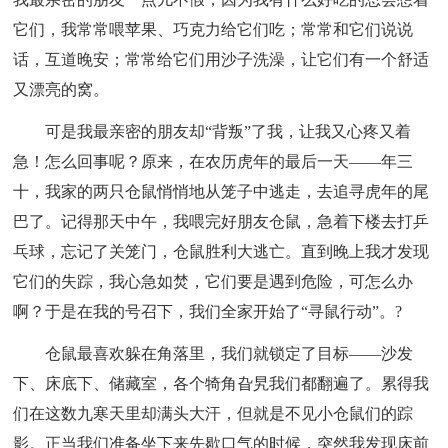
它们，我常常喂苹果、巧克力给它们吃；常常和它们说说
话，互道晚安；常常给它们用沙子洗澡，让它们有一个舒适
又漂亮的窝。
可是我最亲密的朋友却“背叛”了我，让我又心疼又着
急！怎么回事呢？原来，在农历虎年的最后一天——年三
十，我家的两只仓鼠悄悄地从笼子中逃走，去追寻虎年的尾
巴了。记得那天中午，我喂完好朋友仓鼠，急着下楼去打乒
乓球，忘记了关笼门，仓鼠胜利大逃亡。直到晚上我才发现
它们的失踪，我心急如焚，它们要是遇到危险，可怎么办
啊？于是在我的号召下，我们全家开始了“寻鼠行动”。?
仓鼠最喜欢躲在角落里，我们就锁定了目标——沙发
下、床底下、储藏室，各个犄角旮旯我们都翻遍了。累得我
们在这数九寒天里却满头大汗，但就是不见小仓鼠们的踪
影。正当我们准备坐下来先歇口气的时候，突然我发现床前