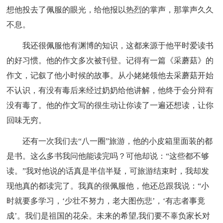
想他投去了佩服的眼光，给他报以热烈的掌声，那掌声久久
不息。
我还很佩服他有渊博的知识，这都来源于他平时爱读书
的好习惯。他的作文多次被刊登。记得有一篇《采蘑菇》的
作文，记叙了他小时候的故事。从小姥姥领他去采蘑菇开始
不认识，有没有毒后来经过奶奶给他讲解，他终于会分辩有
没有毒了。他的作文写的很生动让你读了一遍还想读，让你
回味无穷。
还有一次我们去“八一圈”旅游，他的小皮箱里面装的都
是书。这么多书我问他能读完吗？可他却说：“这些都不够
读。”我对他说的话真是半信半疑，可旅游结束时，我却发
现他真的都读完了。我真的很佩服他，他还总跟我说：“小
时就要多学习，‘少壮不努力，老大图伤悲’，‘有志者事竟
成’。我们是祖国的花朵。未来的希望,我们要不辜负家长对