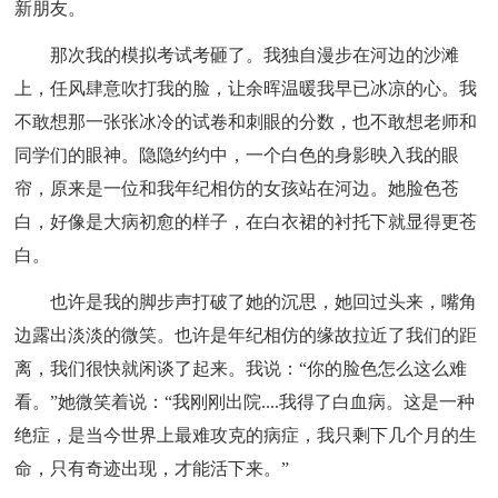
新朋友。
那次我的模拟考试考砸了。我独自漫步在河边的沙滩
上，任风肆意吹打我的脸，让余晖温暖我早已冰凉的心。我
不敢想那一张张冰冷的试卷和刺眼的分数，也不敢想老师和
同学们的眼神。隐隐约约中，一个白色的身影映入我的眼
帘，原来是一位和我年纪相仿的女孩站在河边。她脸色苍
白，好像是大病初愈的样子，在白衣裙的衬托下就显得更苍
白。
也许是我的脚步声打破了她的沉思，她回过头来，嘴角
边露出淡淡的微笑。也许是年纪相仿的缘故拉近了我们的距
离，我们很快就闲谈了起来。我说：“你的脸色怎么这么难
看。”她微笑着说：“我刚刚出院....我得了白血病。这是一种
绝症，是当今世界上最难攻克的病症，我只剩下几个月的生
命，只有奇迹出现，才能活下来。”