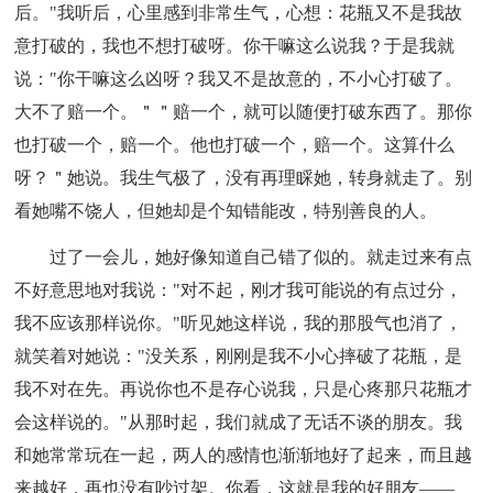
后。"我听后，心里感到非常生气，心想：花瓶又不是我故
意打破的，我也不想打破呀。你干嘛这么说我？于是我就
说："你干嘛这么凶呀？我又不是故意的，不小心打破了。
大不了赔一个。＂＂赔一个，就可以随便打破东西了。那你
也打破一个，赔一个。他也打破一个，赔一个。这算什么
呀？＂她说。我生气极了，没有再理睬她，转身就走了。别
看她嘴不饶人，但她却是个知错能改，特别善良的人。
过了一会儿，她好像知道自己错了似的。就走过来有点
不好意思地对我说："对不起，刚才我可能说的有点过分，
我不应该那样说你。"听见她这样说，我的那股气也消了，
就笑着对她说："没关系，刚刚是我不小心摔破了花瓶，是
我不对在先。再说你也不是存心说我，只是心疼那只花瓶才
会这样说的。"从那时起，我们就成了无话不谈的朋友。我
和她常常玩在一起，两人的感情也渐渐地好了起来，而且越
来越好，再也没有吵过架。你看，这就是我的好朋友——