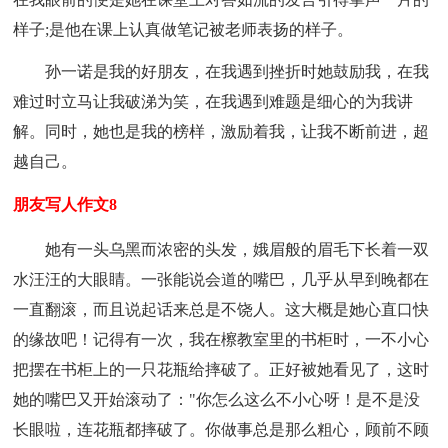
样子;是他在课上认真做笔记被老师表扬的样子。
孙一诺是我的好朋友，在我遇到挫折时她鼓励我，在我
难过时立马让我破涕为笑，在我遇到难题是细心的为我讲
解。同时，她也是我的榜样，激励着我，让我不断前进，超
越自己。
朋友写人作文8
她有一头乌黑而浓密的头发，娥眉般的眉毛下长着一双
水汪汪的大眼睛。一张能说会道的嘴巴，几乎从早到晚都在
一直翻滚，而且说起话来总是不饶人。这大概是她心直口快
的缘故吧！记得有一次，我在檫教室里的书柜时，一不小心
把摆在书柜上的一只花瓶给摔破了。正好被她看见了，这时
她的嘴巴又开始滚动了："你怎么这么不小心呀！是不是没
长眼啦，连花瓶都摔破了。你做事总是那么粗心，顾前不顾