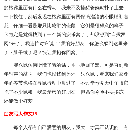
的拖鞋里面有什么在蠕动，我来不及提醒爸妈就扑了上去，
一下按住，然后发现在拖鞋里面有两保滴溜溜的小眼睛盯着
我，仔细一看是那只比较胖的仓鼠，它倒是很得意的样子，
它肯定是觉得找到了一个新的安乐窝了，却没想到“自投罗
网”来了。我连忙对它说：“我的好朋友，你怎么躲到这里来
了？肚子饿了吧？快让我抱你回窝。”
胖仓鼠仿佛听懂了我的话，乖乖地回了窝。可是直到新
年钟声的敲响，我们也没找到另外一只仓鼠，看来我们家兔
年的春节也将在寻鼠行动中度过了，不过幸亏今天中午喂它
吃了不少鼠粮，我最亲密的好朋友，但愿你今晚不要挨冻，
还能做个好梦。
朋友写人作文15
每个人都有自己满意的朋友，我大二才真正认识的，有