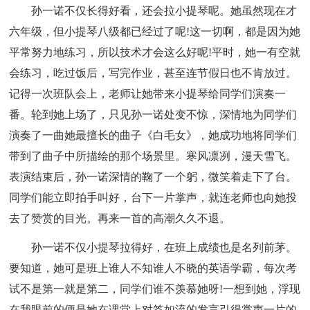
孙一诺不仅长得好看，还会拉小提琴呢。她虽然现在才
六年级，但小提琴八级都已经过了呢!这一切啊，都是因为她
平常努力地练习，所以技术才会这么好呢!平时，她一有空就
会练习，吃过饭后，写完作业，甚至连节假日也不肯放过。
记得一次班队会上，老师让她带来小提琴给同学们演奏一
番。轮到她上场了，只见孙一诺处变不惊，深情地为同学们
演奏了一曲她最擅长的曲子《白毛女》，她成功地将同学们
带到了曲子中所描绘的那个场景里。寒风凛冽，漫天雪飞。
表演结束后，孙一诺深情的鞠了一个躬，微笑着走下了台。
同学们能立即拍手叫好，台下一片掌声，就连老师也向她投
去了赞赏的目光。再来一首的高潮久久不退。
孙一诺不仅小提琴拉得好，在班上成绩也是名列前茅。
要知道，她可是班上谁人不知谁人不晓的英语学霸，每次考
试不是第一就是第二，同学们谁不羡慕她呀!一想到她，浮现
在我眼前的便是她在课堂上对答如流的发言引得掌声一片的