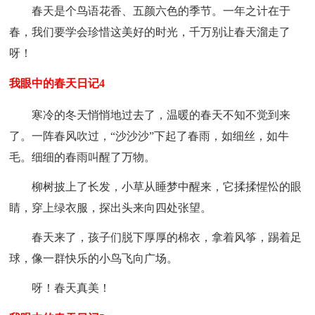
春天是个鸟语花香、五颜六色的季节。一年之计在于
春，我们要学会珍惜这美好的时光，千万别让春天溜走了
呀！
我眼中的春天日记4
寒冷的冬天悄悄地过去了，温暖的春天不知不觉到来
了。一阵春风吹过，“沙沙沙”下起了春雨，如细丝，如牛
毛。细细的春雨叫醒了万物。
柳树披上了长发，小草从睡梦中醒来，它揉揉惺忪的眼
睛，穿上绿衣服，探出头来向四处张望。
春天来了，孩子们脱下厚厚的棉衣，拿着风筝，踢着足
球，像一群快乐的小鸟飞向广场。
呀！春天真美！