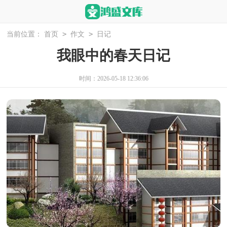
>
>
当前位置：
首页
作文
日记
我眼中的春天日记
时间：2026-05-18 12:36:06