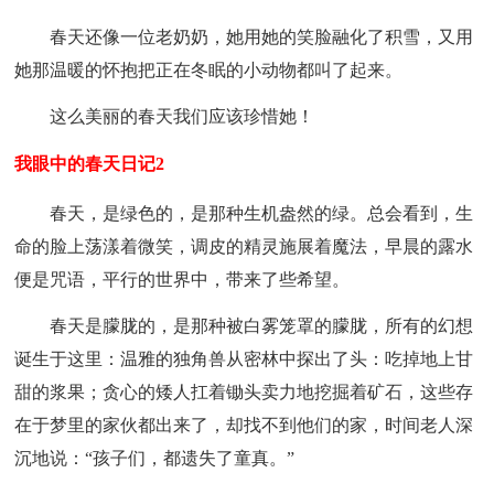
春天还像一位老奶奶，她用她的笑脸融化了积雪，又用
她那温暖的怀抱把正在冬眠的小动物都叫了起来。
这么美丽的春天我们应该珍惜她！
我眼中的春天日记2
春天，是绿色的，是那种生机盎然的绿。总会看到，生
命的脸上荡漾着微笑，调皮的精灵施展着魔法，早晨的露水
便是咒语，平行的世界中，带来了些希望。
春天是朦胧的，是那种被白雾笼罩的朦胧，所有的幻想
诞生于这里：温雅的独角兽从密林中探出了头：吃掉地上甘
甜的浆果；贪心的矮人扛着锄头卖力地挖掘着矿石，这些存
在于梦里的家伙都出来了，却找不到他们的家，时间老人深
沉地说：“孩子们，都遗失了童真。”