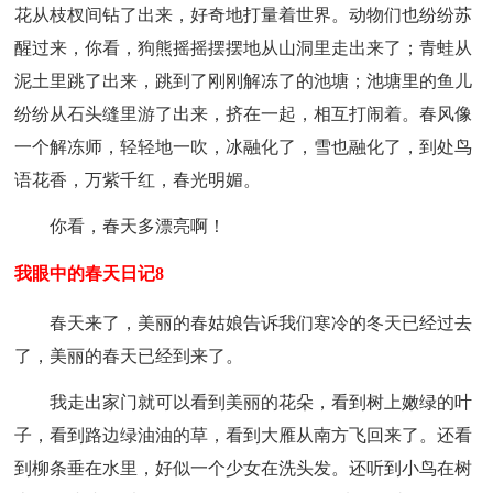
花从枝杈间钻了出来，好奇地打量着世界。动物们也纷纷苏
醒过来，你看，狗熊摇摇摆摆地从山洞里走出来了；青蛙从
泥土里跳了出来，跳到了刚刚解冻了的池塘；池塘里的鱼儿
纷纷从石头缝里游了出来，挤在一起，相互打闹着。春风像
一个解冻师，轻轻地一吹，冰融化了，雪也融化了，到处鸟
语花香，万紫千红，春光明媚。
你看，春天多漂亮啊！
我眼中的春天日记8
春天来了，美丽的春姑娘告诉我们寒冷的冬天已经过去
了，美丽的春天已经到来了。
我走出家门就可以看到美丽的花朵，看到树上嫩绿的叶
子，看到路边绿油油的草，看到大雁从南方飞回来了。还看
到柳条垂在水里，好似一个少女在洗头发。还听到小鸟在树