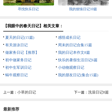
寻找快乐日记
我的烦恼日记10篇
【我眼中的春天日记】相关文章：
夏天的日记(15篇)
感悟成长日记
有关游泳日记
周末的日记合集15篇
做家务日记【推荐】
我的日记本作文8篇
初中做家务日记
快乐的暑假生活日记6篇
初中生军训日记
小动物观察日记
蜗牛观察日记
我的朋友日记(集合15篇)
小草的日记
洗澡日记8篇
上一篇：
下一篇：
最新推荐