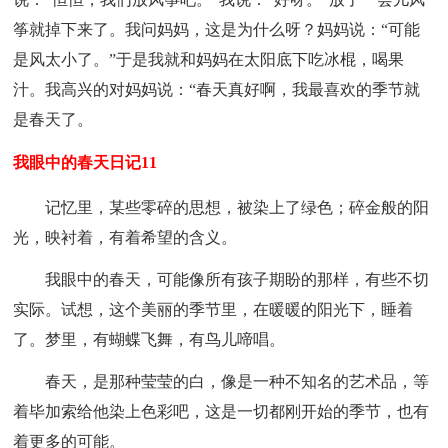
筝就掉下来了。我问妈妈，这是为什么呀？妈妈说：“可能
是风太小了。”于是我就和妈妈在太阳底下吃冰棍，喝果
汁。我高兴的对妈妈说：“春天真好啊，我最喜欢的季节就
是春天了。
我眼中的春天日记11
记忆里，某些零碎的思想，被染上了绿色；碎金般的阳
光，映衬着，有着希望的含义。
我眼中的春天，可能像所有孩子期盼的那样，有些不切
实际。试想，这个美丽的季节里，在暖暖的阳光下，睡着
了。梦里，有蝴蝶飞舞，有鸟儿啼唱。
春天，是那种莹莹的白，像是一种不知名的艺术品，等
着毕加索给他染上色彩吧，这是一切都刚开始的季节，也有
着更多的可能。