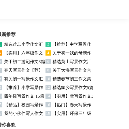
最新推荐
1
精选难忘小学作文汇
2
【推荐】中学写景作
3
【实用】六年级作文
4
关于初一我的母亲作
编5篇
文汇总7篇
5
关于初二游记作文3篇
6
精选黄山写景作文汇
快乐的春节作文9篇
文7篇
7
春天写景作文【荐】
8
关于大海写景作文合
总八篇
9
有关初一写景作文汇
10
精选春节初三作文集
集八篇
1
【推荐】小学写景作
12
精选家乡写景作文5篇
总十篇
合七篇
3
四年级写景作文 15篇
14
【实用】雪写景作文3
文三篇
5
【精品】校园写景作
16
【热门】春天写景作
篇
7
我的小伙伴写人作文
18
【实用】环保三年级
文600字3篇
文300字10篇
集合15篇
作文汇总5篇
猜你喜欢