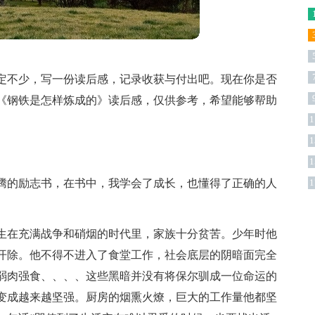
篇
定不少，写一份读后感，记录收获与付出吧。现在你是否
《钢铁是怎样炼成的》读后感，仅供参考，希望能够帮助
1
1
1
腾的励志书，在书中，我学会了成长，也懂得了正确的人
1
生在充满战争和硝烟的时代里，家族十分贫苦。少年时他
开除。他不得不进入了食堂工作，社会底层的阴暗面完全
弱肉强食、、、、这些黑暗并没有将保尔驯成一位命运的
变成越来越坚强。厨房的烟熏火燎，巨大的工作量他都坚