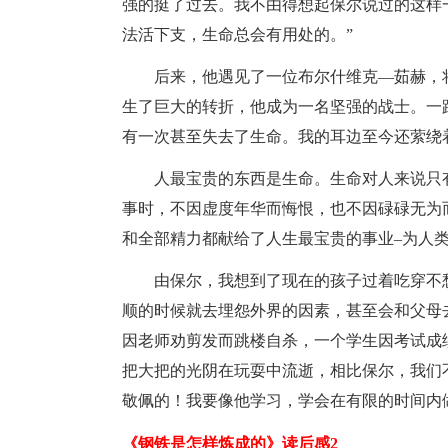
强的挺了过去。我不由得想起保尔说过的这样
法活下支，生命总会有用处的。”
后来，他遇见了一位布尔什维克—茹赫，
生了巨大的转折，他成为一名坚强的战士。一
有一次甚至失去了生命。我的耳边至今还萦绕
人最宝贵的东西是生命。生命对人来说只
事时，不因虚度年华而悔恨，也不因碌碌无为
和全部精力都献给了人生最宝贵的事业–为人类
由保尔，我想到了现在的孩子过着吃穿不
顺的时候就去埋怨外界的因素，甚至会和父母
因老师劝剪发而跳楼自杀，一个学生因考试成
把大把的光阴在玩耍中流逝，相比保尔，我们
敬佩的！我要像他学习，学会在有限的时间内
《钢铁是怎样炼成的》读后感2