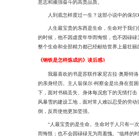
意志和顽强奋斗的高贵品质。
人到底怎样度过一生？这部小说中的保尔
人生最宝贵的东西是生命，生命对于我们
的时候，他不因虚度年华而悔恨，也不因碌碌
整个生命和全部精力都已经献给世界上最壮丽
《钢铁是怎样炼成的》读后感3
我最喜欢的书是苏联作家尼古拉·奥斯特
的亲身经历。主人翁保尔·柯察金是出身在贫
下，面对书稿丢失、身体每况愈下的无情打击
风暴雪的建设工地，面对常人难以忍受的劳动
倒，反而使他更加坚强。
“人最宝贵的是生命。生命对于人只有一
而悔恨；也不会因碌碌无为而羞愧。”临终的