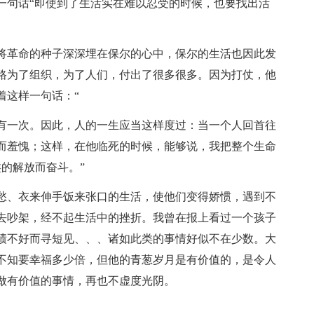
一句话“即使到了生活实在难以忍受的时候，也要找出活
将革命的种子深深埋在保尔的心中，保尔的生活也因此发
路为了组织，为了人们，付出了很多很多。因为打仗，他
着这样一句话：“
有一次。因此，人的一生应当这样度过：当一个人回首往
而羞愧；这样，在他临死的时候，能够说，我把整个生命
的解放而奋斗。”
愁、衣来伸手饭来张口的生活，使他们变得娇惯，遇到不
去吵架，经不起生活中的挫折。我曾在报上看过一个孩子
绩不好而寻短见、、、诸如此类的事情好似不在少数。大
不知要幸福多少倍，但他的青葱岁月是有价值的，是令人
做有价值的事情，再也不虚度光阴。