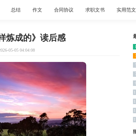
总结
作文
合同协议
求职文书
实用范文
样炼成的》读后感
6-05-05 04:04:08
1
1
1
1