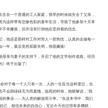
出生在一个普通的工人家庭，很早的时候就失去了父亲，
因为这样带有悲惨色彩的童年生活，导致了他参加十月革
中不幸瘫痪，但并没有打倒他在坚持着的信念。
记，他还是那样对工作对旁人一腔热忱，认真的去做每一
如一年，最后竟然双眼失明，彻底瘫痪!
他母亲与妻子的支持下，开启了他的文学创作道路。经历
的》终于出版了!
生命对于每一个人只有一次，人的一生应当这样度过，当
也不会因碌碌无为而羞愧，临死的时候，他能够说，‘我
丽的事业——为人类的解放而斗争。”在这本书中，我们
信自己，相信未来的自信心，无论今天你过得有多糟糕，