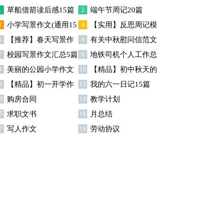
1
草船借箭读后感15篇
2
端午节周记20篇
3
小学写景作文(通用15
4
【实用】反思周记模
5
【推荐】春天写景作
6
有关中秋慰问信范文
)
板集合9篇
7
校园写景作文汇总5篇
8
地铁司机个人工作总
文4篇
集锦6篇
9
美丽的公园小学作文
10
【精品】初中秋天的
结
1
【精品】初一开学作
12
我的六一日记15篇
作文集合八篇
3
购房合同
14
教学计划
文锦集6篇
5
求职文书
16
月总结
7
写人作文
18
劳动协议