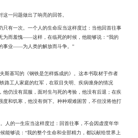
对这一问题做出了响亮的回答。
仍只有一次。一个人的生命应当这样度过：当他回首往事
无为而羞愧――这样，在临死的时候，他能够说：“我的
的事业――为人类的解放而斗争。”
洛夫斯基写的《钢铁是怎样炼成的》。这本书取材于作者
困铁路工人家庭的红军，在双目失明、疾病缠身的情况
，他仍没有屈服，面对生与死的考验，他没有后退；在疾
强度和饥寒，他没有倒下。种种艰难困苦，不但没将他打
次。人的一生应当这样度过：回首往事，不会因虚度年华
时候能够说：“我的整个生命和全部精力，都以献给世界上