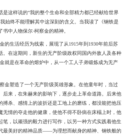
话是这样说的“我的整个生命和全部精力都已经献给世界
但我始终不能理解其中这深刻的含义。当我读了《钢铁是
了书中人物保尔·柯察金的精神。
的生活经历为线索，展现了从1915年到1930年前后苏
活。在这期间，新生的无产阶级政权同国内外敌人及各种
察金就是在革命的熔炉中，从一个工人子弟锻炼成为无产
柯察金塑造了一个无产阶级英雄形象。在他童年时，当过
。后来，在朱赫来的影响下，逐步走上革命道路。后来他
的搏杀、感情上的波折还是工地上的磨练，都没能把他压
魔无情的夺走他的健康，使他不得不卧病在床榻上时，他
起笔，以顽强的毅力进行写作，以另一种方式实践着他生
代最美好的精神品质――为理想而献身的精神、钢铁般的