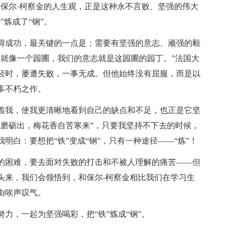
是保尔·柯察金的人生观，正是这种永不言败、坚强的伟大
炼成了“钢”。
得成功，最关键的一点是：需要有坚强的意志、顽强的毅
体就像一个园圃，我们的意志就是这园圃的园丁。”法国大
轻时，屡遭失败，一事无成。但他始终没有屈服，而是以
多不朽之作。
着我，使我更清晰地看到自己的缺点和不足，也正是它坚
从磨砺出，梅花香自苦寒来”，只要我坚持不下去的时候，
明白：要想把“铁”变成“钢”，只有一种途径——“炼”！
的困难，要去面对失败的打击和不被人理解的痛苦——但
头来，我们会领悟到，和保尔-柯察金相比我们在学习生
由唉声叹气。
力，一起为坚强喝彩，把“铁”炼成“钢”。