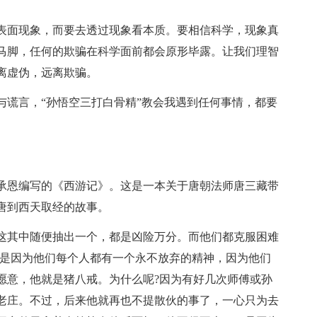
表面现象，而要去透过现象看本质。要相信科学，现象真
马脚，任何的欺骗在科学面前都会原形毕露。让我们理智
离虚伪，远离欺骗。
与谎言，“孙悟空三打白骨精”教会我遇到任何事情，都要
承恩编写的《西游记》。这是一本关于唐朝法师唐三藏带
唐到西天取经的故事。
这其中随便抽出一个，都是凶险万分。而他们都克服困难
，是因为他们每个人都有一个永不放弃的精神，因为他们
愿意，他就是猪八戒。为什么呢?因为有好几次师傅或孙
老庄。不过，后来他就再也不提散伙的事了，一心只为去