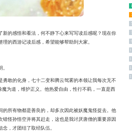
了新的感悟和看法，何不静下心来写写读后感呢？现在你
整理的西游记读后感，希望能够帮助到大家。
1
1
明。
1
1
是勇敢的化身，七十二变和腾云驾雾的本领让我每次无不
一样除魔为道，维护正义。他热爱自由，性行不羁，一直是西
间的所有物都是善良的，却多次因此被妖魔鬼怪捉去。他
次错怪孙悟空并将其赶走，这也是我讨厌唐僧的重要原因
信念，才团结了取经队伍。