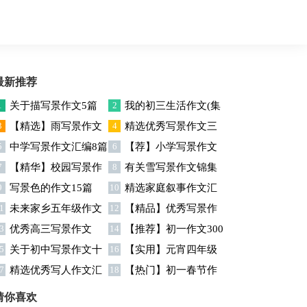
最新推荐
1
关于描写景作文5篇
2
我的初三生活作文(集
3
【精选】雨写景作文
4
精选优秀写景作文三
锦15篇)
5
中学写景作文汇编8篇
6
【荐】小学写景作文
300字八篇
篇
7
【精华】校园写景作
8
有关雪写景作文锦集
9
写景色的作文15篇
10
精选家庭叙事作文汇
文合集五篇
10篇
1
未来家乡五年级作文
12
【精品】优秀写景作
总五篇
3
优秀高三写景作文
14
【推荐】初一作文300
锦集8篇
文汇编五篇
5
关于初中写景作文十
16
【实用】元宵四年级
字合集10篇
7
精选优秀写人作文汇
18
【热门】初一春节作
篇
作文300字汇总6篇
编10篇
文锦集6篇
猜你喜欢