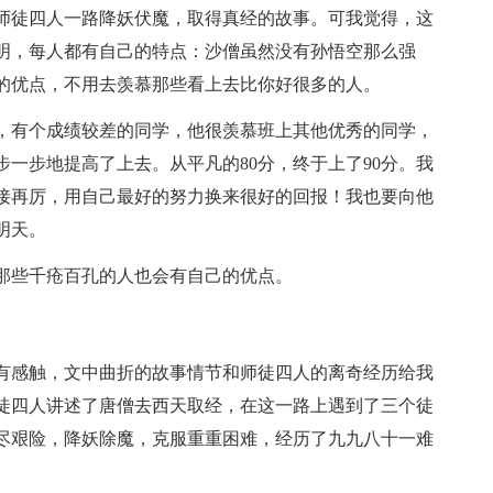
师徒四人一路降妖伏魔，取得真经的故事。可我觉得，这
明，每人都有自己的特点：沙僧虽然没有孙悟空那么强
的优点，不用去羡慕那些看上去比你好很多的人。
，有个成绩较差的同学，他很羡慕班上其他优秀的同学，
一步地提高了上去。从平凡的80分，终于上了90分。我
接再厉，用自己最好的努力换来很好的回报！我也要向他
明天。
那些千疮百孔的人也会有自己的优点。
有感触，文中曲折的故事情节和师徒四人的离奇经历给我
徒四人讲述了唐僧去西天取经，在这一路上遇到了三个徒
尽艰险，降妖除魔，克服重重困难，经历了九九八十一难