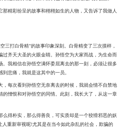
它那精彩纷呈的故事和栩栩如生的人物，又告诉了我做人
悟空三打白骨精”的故事印象深刻。白骨精变了三次摸样，
骗过齐天大圣的火眼金睛。孙悟空为大家而战，为生命而
场。我相信在孙悟空满怀委屈离去的那一刻，必须让很多
感到悲痛，我就是这其中的一员。
大，每次看到孙悟空无奈离去的时候，我就会情不自禁地
精的憎恨和对孙悟空的同情。此刻，我长大了，从这一章
那么得朴实，那么得善良，可实质却是一个狡猾邪恶的妖
让人重新审视呢!尤其是在当今如此杂乱的社会，欺骗的