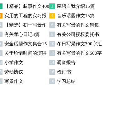
1
【精品】叙事作文400
2
应聘自我介绍15篇
3
实用的工程的实习报
4
音乐话题作文15篇
字锦集十篇
5
【精选】初一写景作
6
有关写景的作文锦集
告范文汇总五篇
7
有关孝心日记3篇
8
有关公司授权委托书
文汇编9篇
10篇
9
安全话题作文集合15
10
冬日写景作文300字汇
模板集合六篇
1
关于珍惜时间的演讲
12
有关写景的作文600字
篇
编五篇
3
小学作文
14
调查报告
稿汇编15篇
九篇
5
劳动协议
16
检讨书
7
写景作文
18
学习总结