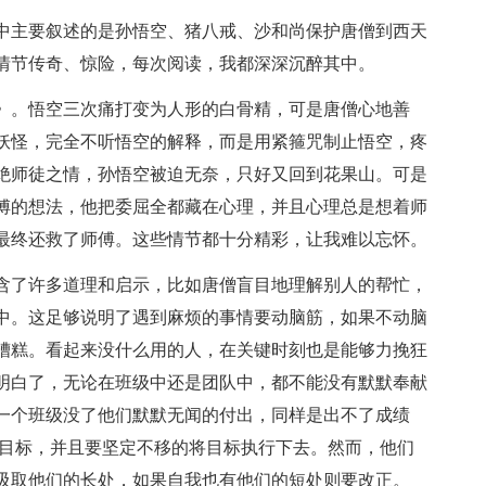
中主要叙述的是孙悟空、猪八戒、沙和尚保护唐僧到西天
情节传奇、惊险，每次阅读，我都深深沉醉其中。
》。悟空三次痛打变为人形的白骨精，可是唐僧心地善
妖怪，完全不听悟空的解释，而是用紧箍咒制止悟空，疼
绝师徒之情，孙悟空被迫无奈，只好又回到花果山。可是
傅的想法，他把委屈全都藏在心理，并且心理总是想着师
最终还救了师傅。这些情节都十分精彩，让我难以忘怀。
含了许多道理和启示，比如唐僧盲目地理解别人的帮忙，
中。这足够说明了遇到麻烦的事情要动脑筋，如果不动脑
糟糕。看起来没什么用的人，在关键时刻也是能够力挽狂
明白了，无论在班级中还是团队中，都不能没有默默奉献
一个班级没了他们默默无闻的付出，同样是出不了成绩
的目标，并且要坚定不移的将目标执行下去。然而，他们
吸取他们的长处，如果自我也有他们的短处则要改正。