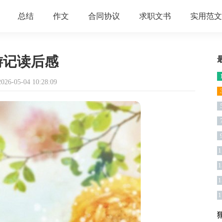
总结
作文
合同协议
求职文书
实用范文
游记读后感
6-05-04 10:28:09
1
1
1
1