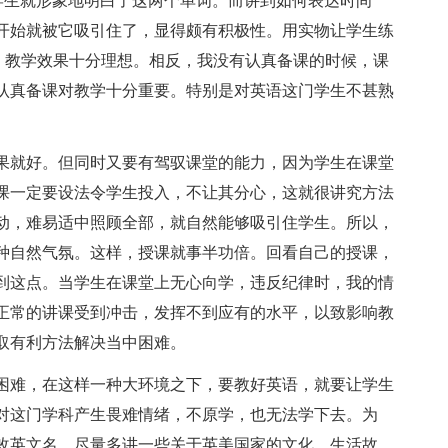
。这样学生就形象地明白了这两个单词。而讲到如何表达时间
开始就被它吸引住了，显得颇有积极性。用实物让学生练
学生特别用功，教学效果十分理想。相反，我没有认真备课的时候，课
认真备课对教学十分重要。特别是对英语这门学生不甚熟
果就好。但同时又要有驾驭课堂的能力，因为学生在课堂
课一定要设法令学生投入，不让其分心，这就很讲究方法
动，难易适中照顾全部，就自然能够吸引住学生。所以，
种自然气氛。这样，授课就事半功倍。回看自己的授课，
到这点。当学生在课堂上无心向学，违反纪律时，我的情
正常的讲课受到冲击，发挥不到应有的水平，以致影响教
取有利方法解决当中困难。
困难，在这样一种大环境之下，要教好英语，就要让学生
对这门学科产生畏难情绪，不原学，也无法学下去。为
改英文名，尽量多讲一些关于英美国家的文化，生活故