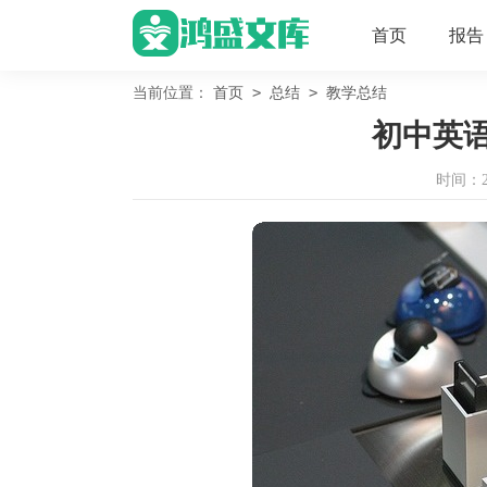
首页
报告
>
>
当前位置：
首页
总结
教学总结
初中英
时间：202