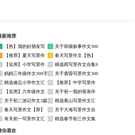
最新推荐
1
【热】我的好朋友写
2
关于班级叙事作文300
3
【推荐】夏天写景作
4
春天写景作文【热】
人作文
字四篇
5
【实用】小学写景作
6
精选雨写景作文合集9
文4篇
7
妈妈三年级作文300字
8
关于黄昏写景作文300
文四篇
篇
9
精选难忘小学作文汇
10
【推荐】中学写景作
4篇
字7篇
1
【实用】六年级作文
12
关于初一我的母亲作
编5篇
文汇总7篇
3
关于初二游记作文3篇
14
精选黄山写景作文汇
快乐的春节作文9篇
文7篇
5
春天写景作文【荐】
16
关于大海写景作文合
总八篇
7
有关初一写景作文汇
18
精选春节初三作文集
集八篇
总十篇
合七篇
猜你喜欢