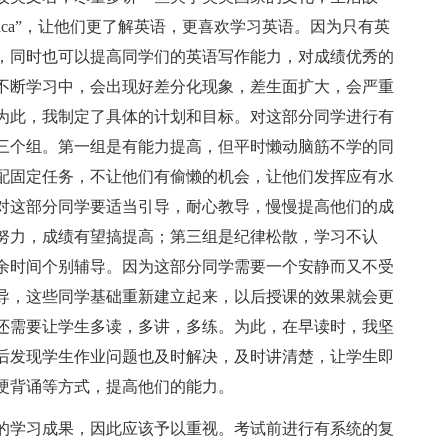
America”，让他们更了解英语，更喜欢学习英语。因为只有英
，同时也可以提高同学们的英语写作能力，对成绩优秀的
不断学习中，会出现好差分化现象，差生面扩大，会严重
为此，我制定了具体的计划和目标。对这部分同学进行有
三个组。第一组是有能力提高，但平时懒动脑筋不学的同
配固定任务，不让他们有偷懒的机会，让他们发挥应有水
对这部分同学要适当引导，耐心教导，慢慢提高他们的成
努力，成绩有望搞提高；第三组是纪律松散，学习不认
余时间个别辅导。因为这部分同学需要一个安静而又不受
导，这些同学基础重新建立起来，以后授课的效果就会更
还需要让学生多读，多讲，多练。为此，在早读时，我坚
后发现学生作业问题也及时解决，及时讲清楚，让学生即
硬背诵等方式，提高他们的能力。
的学习成果，因此应该予以重视。考试前进行有系统的复