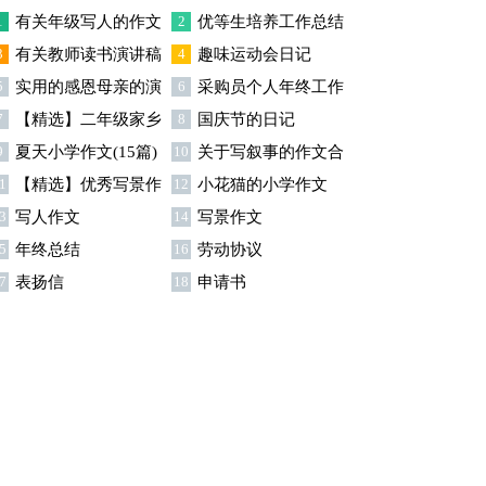
1
有关年级写人的作文
2
优等生培养工作总结
3
有关教师读书演讲稿
4
趣味运动会日记
300字合集5篇
5
实用的感恩母亲的演
6
采购员个人年终工作
模板集锦九篇
7
【精选】二年级家乡
8
国庆节的日记
讲稿集锦10篇
总结
9
夏天小学作文(15篇)
10
关于写叙事的作文合
作文八篇
1
【精选】优秀写景作
12
小花猫的小学作文
集七篇
3
写人作文
14
写景作文
文合集五篇
5
年终总结
16
劳动协议
7
表扬信
18
申请书