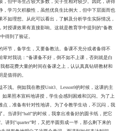
极，但中等生占较大多数，尖子生相对较少。因此，讲得
静，学习欠积极性，虽然优良生比例大，但中下层面而也
果不如理想。从此可以看出，了解及分析学生实际情况，
，对授课效果有直接影响。这就是教育学中提到的“备教
践中得到了验证。
的环节，备学生，又要备教法。备课不充分或者备得不
前辈对我说：“备课备不好，倒不如不上课，否则就是白
天我都花费大量的时间在备课之上，认认真真钻研教材和
明是值得的。
。例如我在教授Unit3、Lesson9的时候，这课的主
大。如果照本宣科地讲授，学生会感到困难和沉闷。为了上
难点，准备有针对性地讲。为了令教学生动，不沉闷，我
当讲到“half”的时候，我拿出准备好的圆卡纸，把它
讲到”quarter”时，又把半圆剪成一半，那么剩下来的